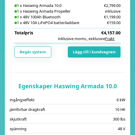
1
x
Haswing Armada 10.0
€2,799.00
1
x
Haswing Armada Propeller
inklusive
1
x
48V 100Ah Bluetooth
€1,199.00
1
x
48V 10A LiFePO4 batteriladdare
€159.00
Totalpris
€4,157.00
inklusive moms.
,
exklusive
Frakt
i
Begär system
Lägg till i kundvagnen
Egenskaper Haswing Armada 10.0
ingångseffekt
6 kW
jämförbar dragkraft
10 HK
skjutkraft
300 lbs
spänning
48 V