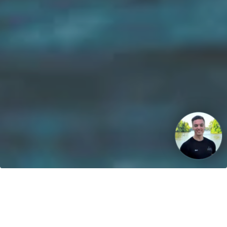
Vår vision: Fram till 2040 kommer 100% av båtarna att drivas
med förnybar energi!
Kontakt