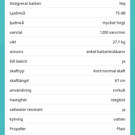
Integrerat batteri
Nej
Ljudnivå
75 dB
ljudnivå
mycket högt
varvtal
1200 varv/min
vikt
27.7 kg
annons
enkel batteriindikator
Kill Switch
Ja
skafttyp
Kort/normal skaft
skaftlängd
67 cm
användning
rorkult
hastighet
steglöst
saltwater resistant
ja
kylning
vatten
Propeller
Plast