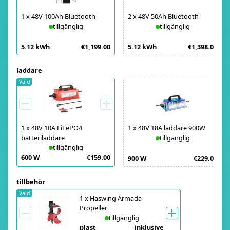
1
x
48V 100Ah Bluetooth
2
x
48V 50Ah Bluetooth
tillgänglig
tillgänglig
5.12 kWh
€1,199.00
5.12 kWh
€1,398.00
laddare
Vald
1
x
48V 10A LiFePO4
1
x
48V 18A laddare 900W
batteriladdare
tillgänglig
tillgänglig
600 W
€159.00
900 W
€229.00
tillbehör
Vald
1
x
Haswing Armada
Propeller
tillgänglig
plast
inklusive