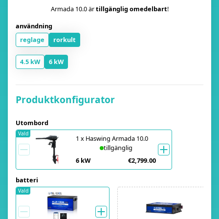
Armada 10.0 är
tillgänglig omedelbart
!
användning
reglage
rorkult
4.5 kW
6 kW
Produktkonfigurator
Utombord
Vald
1
x
Haswing Armada 10.0
tillgänglig
6 kW
€2,799.00
batteri
Vald