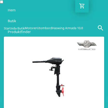
Hem
Butik
Motorer
Utombord
Haswing Armada 10.0
Startsida Butik
Produktfinder
Blogg
Rådgivare
Kontakt
SE