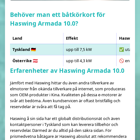
Behöver man ett båtkörkort för
Haswing Armada 10.0?
Land
Effekt
Haswing A
Tyskland 🇩🇪
upp till 7,5 kW
✅ utan kö
Österrike 🇦🇹
upp till 4,3 kW
🚫 endast 
Erfarenheter av Haswing Armada 10.0
Jämfört med Haswing hittar du även andra tillverkare av
elmotorer från okända tillverkare på internet, som produceras
som OEM-produkter i Kina. Kvaliteten på dessa e-motorer är
svår att bedöma. Även kundservicen är oftast bristfällig och
reservdelar är svåra att få tag på.
Haswing å sin sida har ett globalt distributionsnät och även
kontaktpersoner i Tyskland som kan leverera tillbehör och
reservdelar. Därmed är du alltid på den säkra sidan. För
prismedvetna båtägare är Haswing absolut att rekommendera