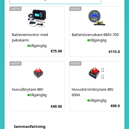
Valfritt
Valfritt
Batteriemonitor med
Batteriövervakare BMV-700
pekskärm
tillgänglig
tillgänglig
€75.00
€115.00
Valfritt
Valfritt
Huvudbrytare 48V
Huvudströmbrytare 48V
tillgänglig
600A
tillgänglig
€69.00
€49.00
Sammanfattning