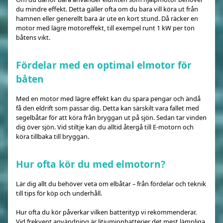
du mindre effekt. Detta gäller ofta om du bara vill köra ut från
hamnen eller generellt bara är ute en kort stund. Då räcker en
motor med lägre motoreffekt, till exempel runt 1 kW per ton
båtens vikt.
Fördelar med en optimal elmotor för
båten
Med en motor med lägre effekt kan du spara pengar och ändå
få den eldrift som passar dig. Detta kan särskilt vara fallet med
segelbåtar för att köra från bryggan ut på sjön. Sedan tar vinden
dig över sjön. Vid stiltje kan du alltid återgå till E-motorn och
köra tillbaka till bryggan.
Hur ofta kör du med elmotorn?
Lär dig allt du behöver veta om elbåtar – från fördelar och teknik
till tips för köp och underhåll.
Hur ofta du kör påverkar vilken batterityp vi rekommenderar.
Vid frekvent användning är litiumjonbatterier det mest lämpliga