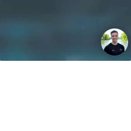
Vår vision: Fram till 2040 kommer 100% av båtarna att drivas
med förnybar energi!
Kontakt
greenboatsolutions GmbH
Rudower Straße 20
12557 Berlin
Germany