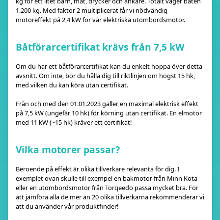
kg för ett litet barn, mat, drycker och ankare. Totalt väger båten
1.200 kg. Med faktor 2 multiplicerat får vi nödvändig
motoreffekt på 2,4 kW för vår elektriska utombordsmotor.
Båtförarcertifikat krävs från 7,5 kW
Om du har ett båtförarcertifikat kan du enkelt hoppa över detta
avsnitt. Om inte, bör du hålla dig till riktlinjen om högst 15 hk,
med vilken du kan köra utan certifikat.
Från och med den 01.01.2023 gäller en maximal elektrisk effekt
på 7,5 kW (ungefär 10 hk) för körning utan certifikat. En elmotor
med 11 kW (~15 hk) kräver ett certifikat!
Vilka motorer passar?
Beroende på effekt är olika tillverkare relevanta för dig. I
exemplet ovan skulle till exempel en bakmotor från Minn Kota
eller en utombordsmotor från Torqeedo passa mycket bra. För
att jämföra alla de mer än 20 olika tillverkarna rekommenderar vi
att du använder vår produktfinder!