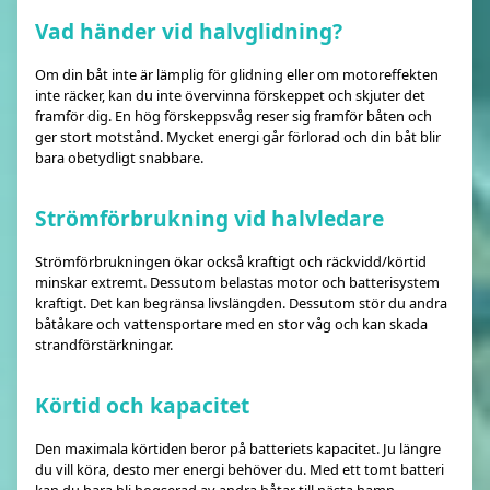
Vad händer vid halvglidning?
Om din båt inte är lämplig för glidning eller om motoreffekten
inte räcker, kan du inte övervinna förskeppet och skjuter det
framför dig. En hög förskeppsvåg reser sig framför båten och
ger stort motstånd. Mycket energi går förlorad och din båt blir
bara obetydligt snabbare.
Strömförbrukning vid halvledare
Strömförbrukningen ökar också kraftigt och räckvidd/körtid
minskar extremt. Dessutom belastas motor och batterisystem
kraftigt. Det kan begränsa livslängden. Dessutom stör du andra
båtåkare och vattensportare med en stor våg och kan skada
strandförstärkningar.
Körtid och kapacitet
Den maximala körtiden beror på batteriets kapacitet. Ju längre
du vill köra, desto mer energi behöver du. Med ett tomt batteri
kan du bara bli bogserad av andra båtar till nästa hamn.