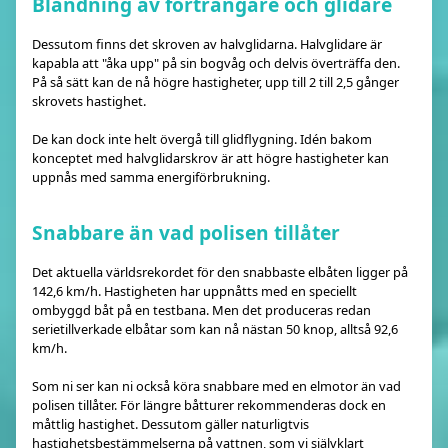
Blandning av förträngare och glidare
Dessutom finns det skroven av halvglidarna. Halvglidare är
kapabla att "åka upp" på sin bogvåg och delvis överträffa den.
På så sätt kan de nå högre hastigheter, upp till 2 till 2,5 gånger
skrovets hastighet.
De kan dock inte helt övergå till glidflygning. Idén bakom
konceptet med halvglidarskrov är att högre hastigheter kan
uppnås med samma energiförbrukning.
Snabbare än vad polisen tillåter
Det aktuella världsrekordet för den snabbaste elbåten ligger på
142,6 km/h. Hastigheten har uppnåtts med en speciellt
ombyggd båt på en testbana. Men det produceras redan
serietillverkade elbåtar som kan nå nästan 50 knop, alltså 92,6
km/h.
Som ni ser kan ni också köra snabbare med en elmotor än vad
polisen tillåter. För längre båtturer rekommenderas dock en
måttlig hastighet. Dessutom gäller naturligtvis
hastighetsbestämmelserna på vattnen, som vi självklart