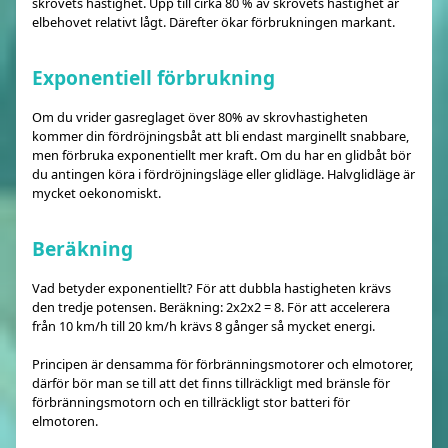
skrovets hastighet. Upp till cirka 80 % av skrovets hastighet är
elbehovet relativt lågt. Därefter ökar förbrukningen markant.
Exponentiell förbrukning
Om du vrider gasreglaget över 80% av skrovhastigheten
kommer din fördröjningsbåt att bli endast marginellt snabbare,
men förbruka exponentiellt mer kraft. Om du har en glidbåt bör
du antingen köra i fördröjningsläge eller glidläge. Halvglidläge är
mycket oekonomiskt.
Beräkning
Vad betyder exponentiellt? För att dubbla hastigheten krävs
den tredje potensen. Beräkning: 2x2x2 = 8. För att accelerera
från 10 km/h till 20 km/h krävs 8 gånger så mycket energi.
Principen är densamma för förbränningsmotorer och elmotorer,
därför bör man se till att det finns tillräckligt med bränsle för
förbränningsmotorn och en tillräckligt stor batteri för
elmotoren.