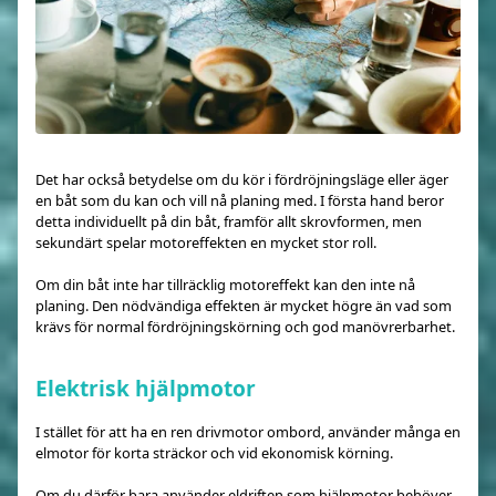
Det har också betydelse om du kör i fördröjningsläge eller äger
en båt som du kan och vill nå planing med. I första hand beror
detta individuellt på din båt, framför allt skrovformen, men
sekundärt spelar motoreffekten en mycket stor roll.
Om din båt inte har tillräcklig motoreffekt kan den inte nå
planing. Den nödvändiga effekten är mycket högre än vad som
krävs för normal fördröjningskörning och god manövrerbarhet.
Elektrisk hjälpmotor
I stället för att ha en ren drivmotor ombord, använder många en
elmotor för korta sträckor och vid ekonomisk körning.
Om du därför bara använder eldriften som hjälpmotor behöver