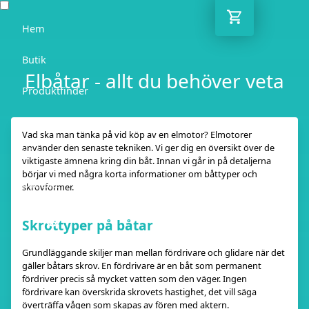
Hem
Butik
Elbåtar - allt du behöver veta
Produktfinder
Blogg
Vad ska man tänka på vid köp av en elmotor? Elmotorer
använder den senaste tekniken. Vi ger dig en översikt över de
Rådgivare
viktigaste ämnena kring din båt. Innan vi går in på detaljerna
börjar vi med några korta informationer om båttyper och
Kontakt
skrovformer.
SE
Skrottyper på båtar
Grundläggande skiljer man mellan fördrivare och glidare när det
gäller båtars skrov. En fördrivare är en båt som permanent
fördriver precis så mycket vatten som den väger. Ingen
fördrivare kan överskrida skrovets hastighet, det vill säga
överträffa vågen som skapas av fören med aktern.