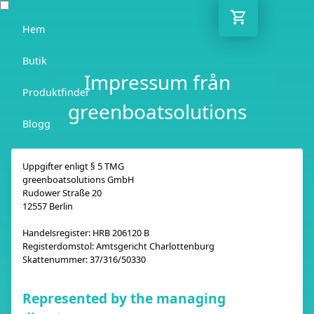
Hem
Butik
Impressum från
Produktfinder
greenboatsolutions
Blogg
Rådgivare
Uppgifter enligt § 5 TMG
greenboatsolutions GmbH
Kontakt
Rudower Straße 20
12557 Berlin
SE
Handelsregister: HRB 206120 B
Registerdomstol: Amtsgericht Charlottenburg
Skattenummer: 37/316/50330
Represented by the managing