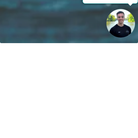
Vår vision: Fram till 2040 kommer 100% av båtarna att drivas
med förnybar energi!
Kontakt
greenboatsolutions GmbH
Rudower Straße 20
12557 Berlin
Germany
Anpassa språk eller leveransland