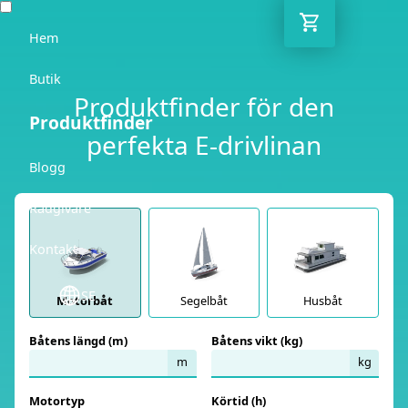
Hem
Butik
Produktfinder för den
Produktfinder
perfekta E-drivlinan
Blogg
Rådgivare
Kontakt
SE
Motorbåt
Segelbåt
Husbåt
Båtens längd (m)
Båtens vikt (kg)
m
kg
Motortyp
Körtid (h)