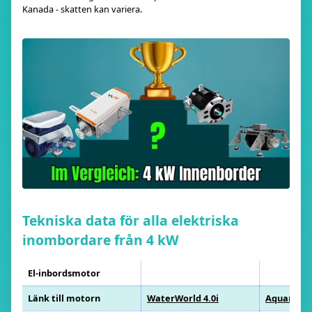
Kanada - skatten kan variera.
Tekniska data för alla elektriska
inombordare från 4 kW
El-inbordsmotor
Länk till motorn
WaterWorld 4.0i
Aquamot T