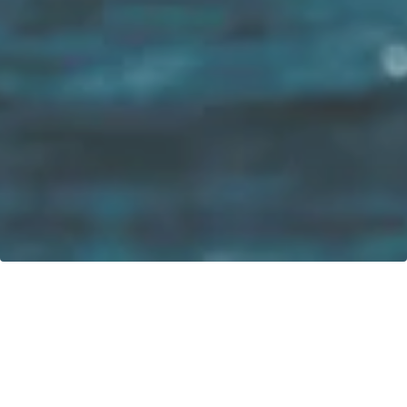
Vår vision: Fram till 2040 kommer 100% av båtarna att drivas
med förnybar energi!
Kontakt
greenboatsolutions GmbH