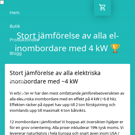
Hem
Butik
Stort jämförelse av alla el-
Produktfinder
inombordare med 4 kW 🏆
Blogg
Rådgivare
Stort jämförelse av alla elektriska
inombordare med ~4 kW
Kontakt
Vi erbjuder er här den mest omfattande jämförelseöversikten av
SE
alla elektriska inombordare med en effekt på 4 kW (~6-8 hk).
Effekten räcker på öppet hav upp till 2 ton förskjutning och
inomlands upp till maximalt 4 ton båtvikts.
12 inombordare i jämförelse! Vi hoppas att översikten hjälper er
för en grov orientering. Alla priser inkluderar 19% tysk moms. Vi
levererar naturligtvis i hela Europa och snart även inom USA /