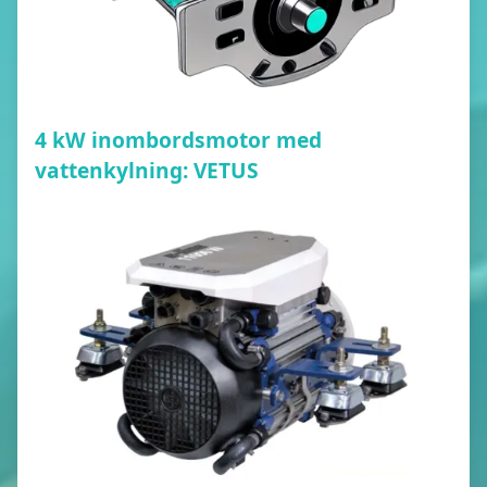
4 kW inombordsmotor med
vattenkylning: VETUS