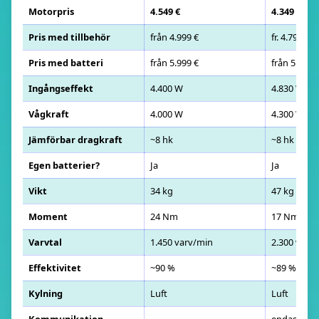
Motorpris
4.549 €
4.349 €
Pris med tillbehör
från 4.999 €
fr. 4.799 €
Pris med batteri
från 5.999 €
från 5.999 
Ingångseffekt
4.400 W
4.830 W
Vågkraft
4.000 W
4.300 W
Jämförbar dragkraft
~8 hk
~8 hk
Egen batterier?
Ja
Ja
Vikt
34 kg
47 kg
Moment
24 Nm
17 Nm
Varvtal
1.450 varv/min
2.300 varv
Effektivitet
~90 %
~89 %
Kylning
Luft
Luft
Kommunikation
endast inte