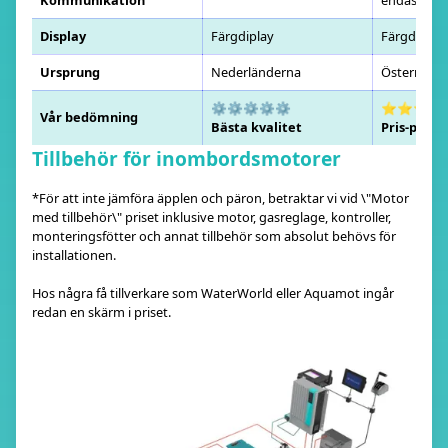
Display
Färgdiplay
Färgdiplay
Ursprung
Nederländerna
Österrike
⚙️⚙️⚙️⚙️⚙️
⭐⭐⭐⭐
Vår bedömning
Bästa kvalitet
Pris-pres
Tillbehör för inombordsmotorer
*För att inte jämföra äpplen och päron, betraktar vi vid \"Motor
med tillbehör\" priset inklusive motor, gasreglage, kontroller,
monteringsfötter och annat tillbehör som absolut behövs för
installationen.
Hos några få tillverkare som WaterWorld eller Aquamot ingår
redan en skärm i priset.