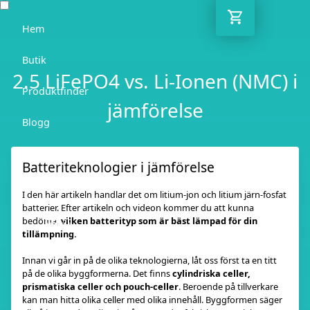
Hem
Butik
2.5 LiFePO4 vs. Li-Ionen (NMC) i
Produktfinder
jämförelse
Blogg
Rådgivare
Batteriteknologier i jämförelse
Kontakt
I den här artikeln handlar det om litium-jon och litium järn-fosfat
batterier. Efter artikeln och videon kommer du att kunna
SE
bedöma,
vilken batterityp som är bäst lämpad för din
tillämpning.
Innan vi går in på de olika teknologierna, låt oss först ta en titt
på de olika byggformerna. Det finns
cylindriska celler,
prismatiska celler och pouch-celler
. Beroende på tillverkare
kan man hitta olika celler med olika innehåll. Byggformen säger