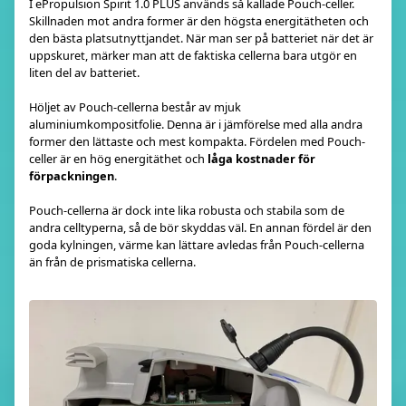
I ePropulsion Spirit 1.0 PLUS används så kallade Pouch-celler.
Skillnaden mot andra former är den högsta energitätheten och
den bästa platsutnyttjandet. När man ser på batteriet när det är
uppskuret, märker man att de faktiska cellerna bara utgör en
liten del av batteriet.
Höljet av Pouch-cellerna består av mjuk
aluminiumkompositfolie. Denna är i jämförelse med alla andra
former den lättaste och mest kompakta. Fördelen med Pouch-
celler är en hög energitäthet och
låga kostnader för
förpackningen
.
Pouch-cellerna är dock inte lika robusta och stabila som de
andra celltyperna, så de bör skyddas väl. En annan fördel är den
goda kylningen, värme kan lättare avledas från Pouch-cellerna
än från de prismatiska cellerna.