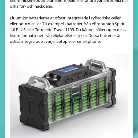
litium-nickel-kobolt-aluminium-oxid eller andra varianter. Alla har
olika för- och nackdelar.
Litium-jonbatterierna är oftast integrerade i cylindriska celler
eller pouch-celler. Till exempel i batteriet från ePropulsion Spirit
1.0 PLUS eller Torqeedo Travel 1103. Du känner säkert igen dessa
litium-jonbatterier från elbilar eller elcyklar. Dessa batterier är
också integrerade i varje laptop eller smartphone.