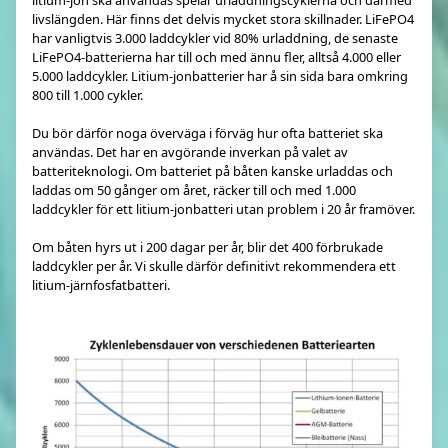
litium-jon ska användas spelar urladdningscyklerna och därmed
livslängden. Här finns det delvis mycket stora skillnader. LiFePO4
har vanligtvis 3.000 laddcykler vid 80% urladdning, de senaste
LiFePO4-batterierna har till och med ännu fler, alltså 4.000 eller
5.000 laddcykler. Litium-jonbatterier har å sin sida bara omkring
800 till 1.000 cykler.
Du bör därför noga överväga i förväg hur ofta batteriet ska
användas. Det har en avgörande inverkan på valet av
batteriteknologi. Om batteriet på båten kanske urladdas och
laddas om 50 gånger om året, räcker till och med 1.000
laddcykler för ett litium-jonbatteri utan problem i 20 år framöver.
Om båten hyrs ut i 200 dagar per år, blir det 400 förbrukade
laddcykler per år. Vi skulle därför definitivt rekommendera ett
litium-järnfosfatbatteri.