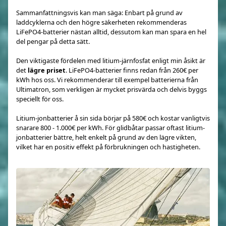
Sammanfattningsvis kan man säga: Enbart på grund av
laddcyklerna och den högre säkerheten rekommenderas
LiFePO4-batterier nästan alltid, dessutom kan man spara en hel
del pengar på detta sätt.
Den viktigaste fördelen med litium-järnfosfat enligt min åsikt är
det
lägre priset
. LiFePO4-batterier finns redan från 260€ per
kWh hos oss. Vi rekommenderar till exempel batterierna från
Ultimatron, som verkligen är mycket prisvärda och delvis byggs
speciellt för oss.
Litium-jonbatterier å sin sida börjar på 580€ och kostar vanligtvis
snarare 800 - 1.000€ per kWh. För glidbåtar passar oftast litium-
jonbatterier bättre, helt enkelt på grund av den lägre vikten,
vilket har en positiv effekt på förbrukningen och hastigheten.