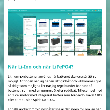
När Li-Ion och när LiFePO4?
Lithium-jonbatterier används när batteriet ska vara så lätt som
möjligt. Antingen när jag har en lätt glidbåt och vill komma i glid
så tidigt som möjligt. Eller när jag regelbundet bär runt på
batteriet, som med en gummibåt eller roddbåt. Till exempel med
en 1 kW motor med integrerat batteri som Torqeedo Travel 1103
eller ePropulsion Spirit 1.0 PLUS.
För alla andra fördröjningsbåtar spelar det ingen roll om jag har