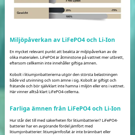
Miljöpåverkan av LiFePO4 och Li-Ion
En mycket relevant punkt att beakta är miljöpåverkan av de
olika materialen. LiFePO4 är åtminstone på vattnet mer utbrett,
eftersom cellkemin inte innehåller giftiga ämnen.
Kobolt i litiumjonbatterierna utgör den största belastningen
både vid utvinning och som ämne i sig. Kobolt är giftigt och
frätande och bör självklart inte hamna i miljön eller ens i vattnet.
Här vinner alltså klart LiFePO4-cellerna.
Farliga ämnen från LiFePO4 och Li-Ion
Hur står det till med säkerheten för litiumbatterier? LiFePO4-
batterier har en avgörande fördel jämfört med
litiumjonbatterier: litiumjärnfosfat är inte brännbart eller