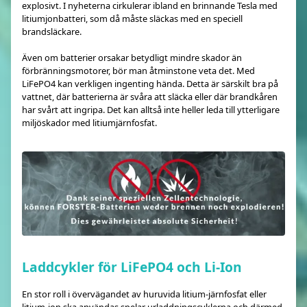
explosivt. I nyheterna cirkulerar ibland en brinnande Tesla med
litiumjonbatteri, som då måste släckas med en speciell
brandsläckare.
Även om batterier orsakar betydligt mindre skador än
förbränningsmotorer, bör man åtminstone veta det. Med
LiFePO4 kan verkligen ingenting hända. Detta är särskilt bra på
vattnet, där batterierna är svåra att släcka eller där brandkåren
har svårt att ingripa. Det kan alltså inte heller leda till ytterligare
miljöskador med litiumjärnfosfat.
Laddcykler för LiFePO4 och Li-Ion
En stor roll i övervägandet av huruvida litium-järnfosfat eller