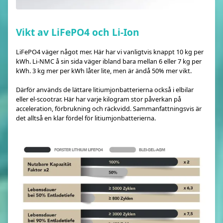
Vikt av LiFePO4 och Li-Ion
LiFePO4 väger något mer. Här har vi vanligtvis knappt 10 kg per
kWh. Li-NMC å sin sida väger ibland bara mellan 6 eller 7 kg per
kWh. 3 kg mer per kWh låter lite, men är ändå 50% mer vikt.
Därför används de lättare litiumjonbatterierna också i elbilar
eller el-scootrar. Här har varje kilogram stor påverkan på
acceleration, förbrukning och räckvidd. Sammanfattningsvis är
det alltså en klar fördel för litiumjonbatterierna.