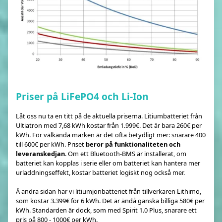
Priser på LiFePO4 och Li-Ion
Låt oss nu ta en titt på de aktuella priserna. Litiumbatteriet från
Ultiatron med 7,68 kWh kostar från 1.999€. Det är bara 260€ per
kWh. För välkända märken är det ofta betydligt mer: snarare 400
till 600€ per kWh. Priset
beror på funktionaliteten och
leveranskedjan
. Om ett Bluetooth-BMS är installerat, om
batteriet kan kopplas i serie eller om batteriet kan hantera mer
urladdningseffekt, kostar batteriet logiskt nog också mer.
Å andra sidan har vi litiumjonbatteriet från tillverkaren Lithimo,
som kostar 3.399€ för 6 kWh. Det är ändå ganska billiga 580€ per
kWh. Standarden är dock, som med Spirit 1.0 Plus, snarare ett
pris på 800 - 1000€ per kWh.