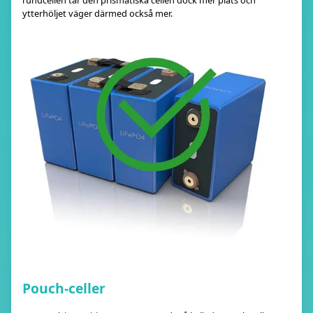
rundcellen tar den prismatiska cellen dock mer plats och
ytterhöljet väger därmed också mer.
Pouch-celler