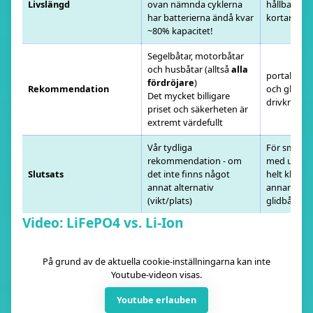
Livslängd
ovan nämnda cyklerna
hållbarhete
har batterierna ändå kvar
kortare
~80% kapacitet!
Segelbåtar, motorbåtar
och husbåtar (alltså
alla
portabla 
fördröjare
)
Rekommendation
och glidbå
Det mycket billigare
drivkraft
priset och säkerheten är
extremt värdefullt
Vår tydliga
För små u
rekommendation - om
med upp til
Slutsats
det inte finns något
helt klart m
annat alternativ
annars end
(vikt/plats)
glidbåtar 
Video: LiFePO4 vs. Li-Ion
På grund av de aktuella cookie-inställningarna kan inte
Youtube-videon visas.
Youtube erlauben