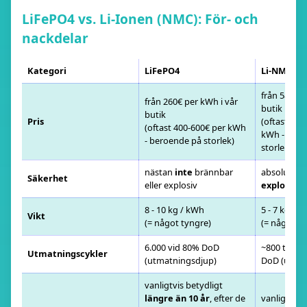
LiFePO4 vs. Li-Ionen (NMC): För- och
nackdelar
Kategori
LiFePO4
Li-NMC
från 580€ p
från 260€ per kWh i vår
butik
butik
Pris
(oftast 800
(oftast 400-600€ per kWh
kWh - bero
- beroende på storlek)
storlek)
nästan
inte
brännbar
absolut
br
Säkerhet
eller explosiv
explosiv
8 - 10 kg / kWh
5 - 7 kg / 
Vikt
(= något tyngre)
(= något lä
6.000 vid 80% DoD
~800 till 1.
Utmatningscykler
(utmatningsdjup)
DoD (utmat
vanligtvis betydligt
längre än 10 år
, efter de
vanligtvis
5