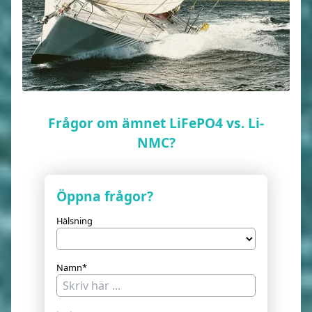
Frågor om ämnet LiFePO4 vs. Li-
NMC?
Öppna frågor?
Hälsning
Namn*