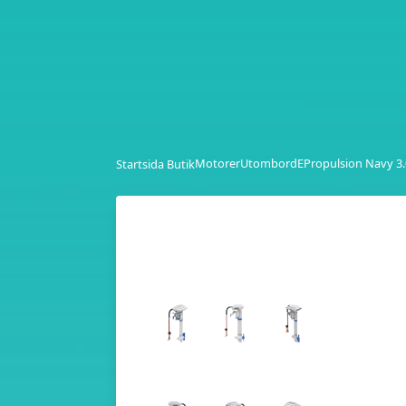
Motorer
Utombord
EPropulsion Navy 3
Startsida Butik