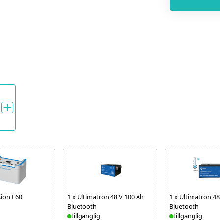
sion E60
1
x
Ultimatron 48 V 100 Ah
1
x
Ultimatron 48
Bluetooth
Bluetooth
tillgänglig
tillgänglig