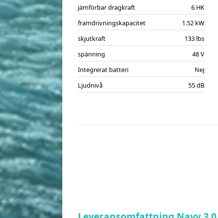
jämförbar dragkraft
6 HK
framdrivningskapacitet
1.52 kW
skjutkraft
133 lbs
spänning
48 V
Integrerat batteri
Nej
Ljudnivå
55 dB
Leveransomfattning Navy 3.0