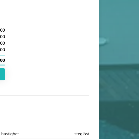
.00
.00
.00
.00
.00
hastighet
steglöst