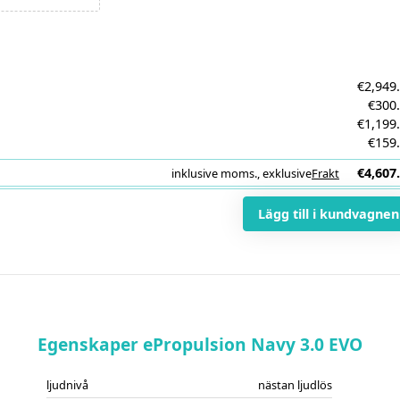
€2,949
€300
€1,199
€159
€4,607
inklusive moms.
,
exklusive
Frakt
i
Lägg till i kundvagnen
Egenskaper ePropulsion Navy 3.0 EVO
ljudnivå
nästan ljudlös