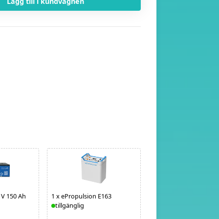
Lägg till i kundvagnen
 V 150 Ah
1
x
ePropulsion E163
1
x
Lithimo batterihölj
tillgänglig
kWh 48V
tillgänglig