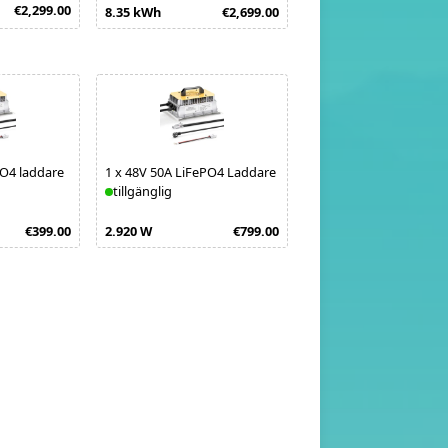
€2,299.00
6 kWh
€3
8.35 kWh
€2,699.00
PO4 laddare
1
x
48V 50A LiFePO4 Laddare
1
x
Victron MultiPlus-II
tillgänglig
48/3000/35-32 230V
tillgänglig
2.400 W
€
€399.00
2.920 W
€799.00