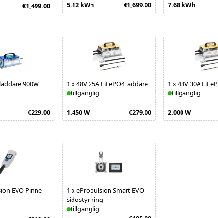
5.12 kWh
€1,699.00
7.68 kWh
€1,499.00
 laddare 900W
1
x
48V 25A LiFePO4 laddare
1
x
48V 30A LiFe
tillgänglig
tillgänglig
€229.00
1.450 W
€279.00
2.000 W
sion EVO Pinne
1
x
ePropulsion Smart EVO
sidostyrning
tillgänglig