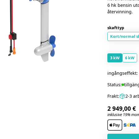
6 hk bensin ut
återvinning.
skafttyp
Kort/normal s
3 kW
6 kW
ingångseffekt:
Status:
tillgän
Frakt:
2-3 ar
2 949,00 €
inklusive 19% moms