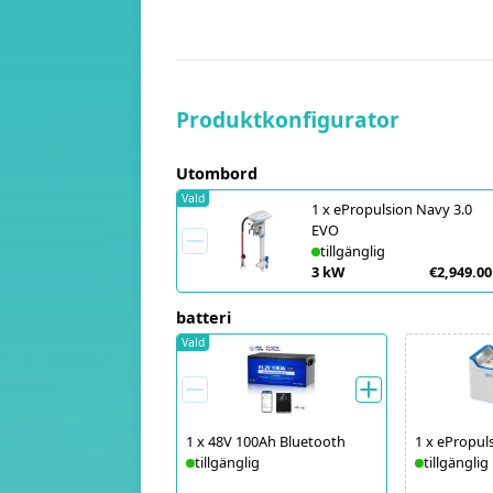
Produktkonfigurator
Utombord
Vald
1
x
ePropulsion Navy 3.0
EVO
tillgänglig
3 kW
€2,949.00
batteri
Vald
1
x
48V 100Ah Bluetooth
1
x
ePropul
tillgänglig
tillgänglig