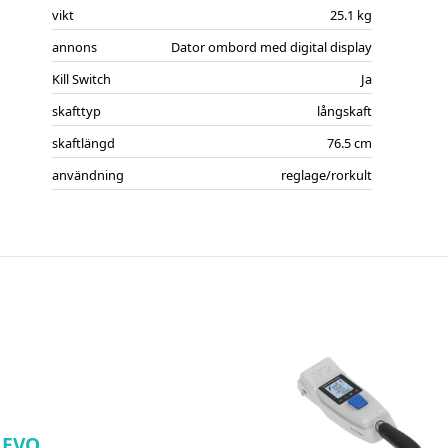
vikt
25.1 kg
annons
Dator ombord med digital display
Kill Switch
Ja
skafttyp
långskaft
skaftlängd
76.5 cm
användning
reglage/rorkult
 EVO