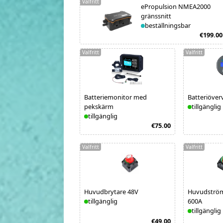
Valfritt
ePropulsion NMEA2000
gränssnitt
beställningsbar
€199.00
Valfritt
Valfritt
Batteriemonitor med
Batteriöve
pekskärm
tillgänglig
tillgänglig
€75.00
Valfritt
Valfritt
Huvudbrytare 48V
Huvudström
tillgänglig
600A
tillgänglig
€49.00