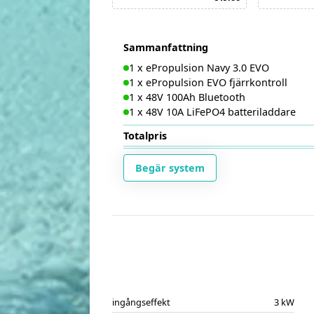
Sammanfattning
1
x
ePropulsion Navy 3.0 EVO
1
x
ePropulsion EVO fjärrkontroll
1
x
48V 100Ah Bluetooth
1
x
48V 10A LiFePO4 batteriladdare
Totalpris
Begär system
ingångseffekt
3 kW