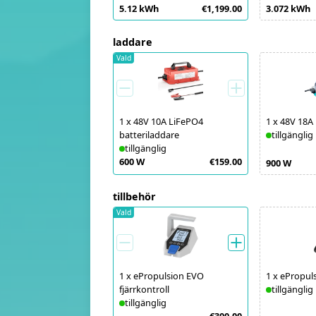
5.12 kWh
€1,199.00
3.072 kWh
laddare
Vald
1
x
48V 10A LiFePO4
1
x
48V 18A
batteriladdare
tillgänglig
tillgänglig
600 W
€159.00
900 W
tillbehör
Vald
1
x
ePropulsion EVO
1
x
ePropul
fjärrkontroll
tillgänglig
tillgänglig