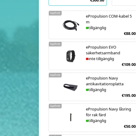
€300.00
Valfritt
ePropulsion COM-kabel 5
m
tillgänglig
€88.00
Valfritt
ePropulsion EVO
säkerhetsarmband
inte tillgänglig
€109.00
Valfritt
ePropulsion Navy
antikavitationsplatta
tillgänglig
€195.00
Valfritt
ePropulsion Navy låsring
för rak färd
tillgänglig
€50.00