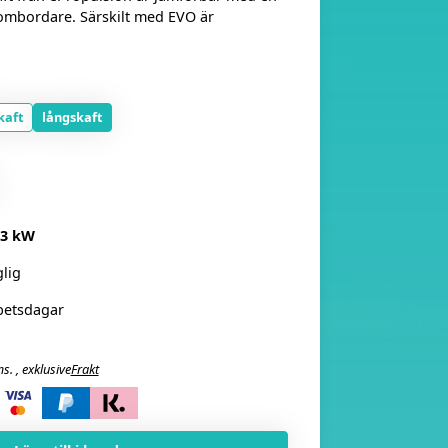
ombordare. Särskilt med EVO är
kaft
långskaft
3 kW
glig
betsdagar
. , exklusive
Frakt
i