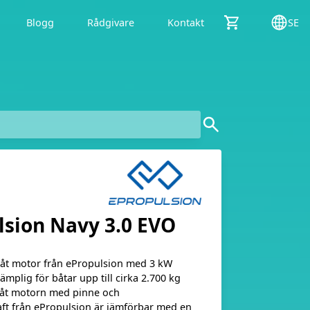
Blogg
Rådgivare
Kontakt
SE
lsion Navy 3.0 EVO
åt motor från ePropulsion med 3 kW
lämplig för båtar upp till cirka 2.700 kg
Båt motorn med pinne och
ft från ePropulsion är jämförbar med en