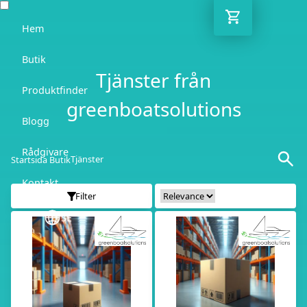
Hem
Butik
Tjänster från
Produktfinder
greenboatsolutions
Blogg
Rådgivare
Tjänster
Startsida Butik
Kontakt
Filter
SE