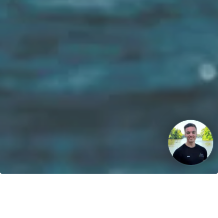
Vår vision: Fram till 2040 kommer 100% av båtarna att drivas
med förnybar energi!